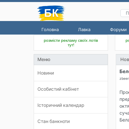
Головна
Лавка
Форуми
розмісти рекламу своїх лотів
р
тут!
Меню
Нов
Бел
Новини
zbeer
Особистий кабінет
Про
пре
Історичний календар
окт
суч
Бел
Стан банкноти