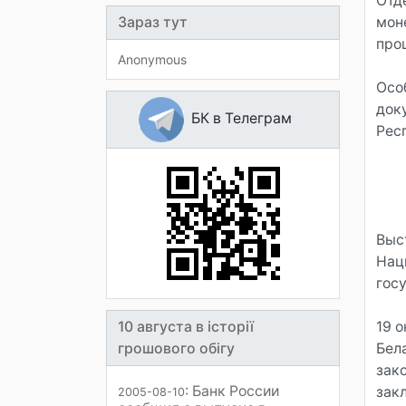
Отд
Зараз тут
мон
про
Anonymous
Осо
док
БК в Телеграм
Рес
Выс
Нац
гос
10 августа в історії
19 
грошового обігу
Бел
зак
: Банк России
зак
2005-08-10