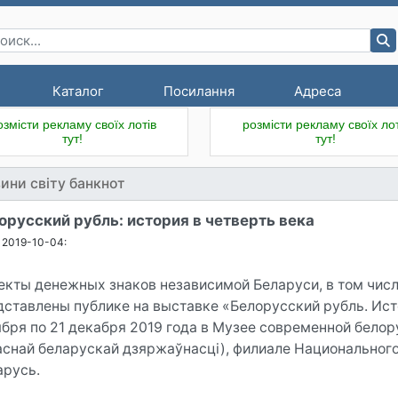
Каталог
Посилання
Адреса
озмісти рекламу своїх лотів
розмісти рекламу своїх лот
тут!
тут!
ини світу банкнот
орусский рубль: история в четверть века
2019-10-04:
екты денежных знаков независимой Беларуси, в том чис
дставлены публике на выставке «Белорусский рубль. Исто
ября по 21 декабря 2019 года в Музее современной бело
аснай беларускай дзяржаўнасці), филиале Национальног
арусь.