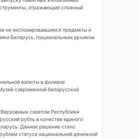
о выпуску памятных и юбилейных
инструменты, отражающие сложный
ее не экспонировавшиеся предметы и
лики Беларусь, Национальным архивом
ональной валюты в филиале
«Музей современной белорусской
ия Верховным советом Республики
русский рубль в качестве единого
еларусь. Данное решение стало
рублем статуса национальной денежной