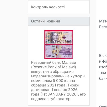
Контроль чесності
Останні новини
Мат
Рес
В э
и ф
Резервный банк Малави
(Reserve Bank of Malawi)
изо
выпустил в обращение
том
модернизированные купюры
бан
номиналом 5 000 квача
образца 2021 года. Тираж
датирован 1 января 2026
года (1st JANUARY 2026), его
подписал губернатор