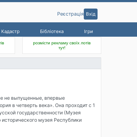
Вхід
Реєстрація
Кадастр
Бібліотека
Ігри
ів
розмісти рекламу своїх лотів
тут!
ле не выпущенные, впервые
рия в четверть века». Она проходит с 1
русской государственности (Музея
о исторического музея Республики