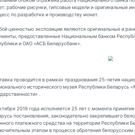
ельным блоком отражена работа Национального банка п
ет: рабочие рисунки, гипсовые модели и оригинальные 
цесс по разработке и производству монет.
бой ценностью экспозиции являются оригинальные и ран
ументы, предоставленные Национальным банком Респуб
публики и ОАО «АСБ Беларусбанк».
тавка проводится в рамках празднования 25-летия наци
ионального исторического музея Республики Беларусь 
ударственности» .
октября 2019 года исполняется 25 лет с момента принят
арусь постановления, законодательно закрепившего бело
онного платежного средства на территории Республики Б
лючительным этапом в процессе обретения белорусским 