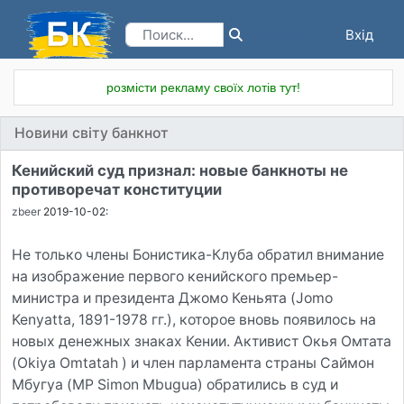
Вхід
Реєстрація
розмісти рекламу своїх лотів тут!
Новини світу банкнот
Кенийский суд признал: новые банкноты не
противоречат конституции
zbeer
2019-10-02:
Не только члены Бонистика-Клуба обратил внимание
на изображение первого кенийского премьер-
министра и президента Джомо Кеньята (Jomo
Kenyatta, 1891-1978 гг.), которое вновь появилось на
новых денежных знаках Кении. Активист Окья Омтата
(Okiya Omtatah ) и член парламента страны Саймон
Мбугуа (MP Simon Mbugua) обратились в суд и