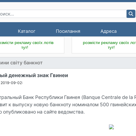
Каталог
Посилання
Адреса
озмісти рекламу своїх лотів
розмісти рекламу своїх лот
тут!
тут!
ини світу банкнот
ый денежный знак Гвинеи
2019-09-02:
ральный Банк Республики Гвинея (Banque Centrale de la R
овит к выпуску новую банкноту номиналом 500 гвинейск
о опубликовано на сайте ведомства.