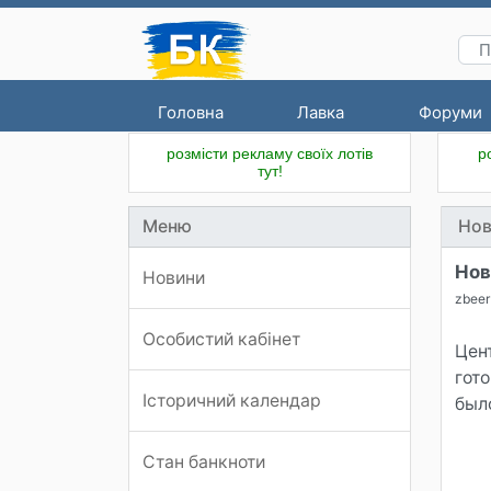
Головна
Лавка
Форуми
розмісти рекламу своїх лотів
р
тут!
Меню
Нов
Нов
Новини
zbeer
Особистий кабінет
Цент
гот
Історичний календар
был
Стан банкноти