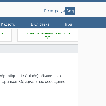
Вхід
Реєстрація
Кадастр
Бібліотека
Ігри
ів
розмісти рекламу своїх лотів
тут!
épublique de Guinée) объявил, что
их франков. Официальное сообщение