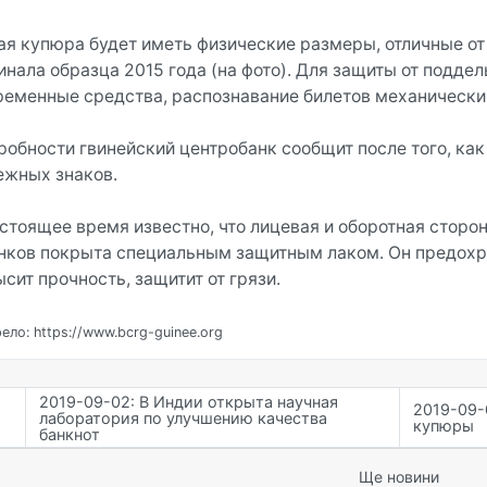
ая купюра будет иметь физические размеры, отличные от 
инала образца 2015 года (на фото). Для защиты от подде
ременные средства, распознавание билетов механически
робности гвинейский центробанк сообщит после того, ка
ежных знаков.
астоящее время известно, что лицевая и оборотная стор
нков покрыта специальным защитным лаком. Он предохра
сит прочность, защитит от грязи.
ело: https://www.bcrg-guinee.org
2019-09-02: В Индии открыта научная
2019-09-
лаборатория по улучшению качества
купюры
банкнот
Ще новини