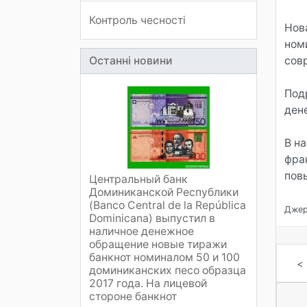
Контроль чесності
Нов
ном
Останні новини
сов
Под
ден
В н
фра
повы
Центральный банк
Доминиканской Республики
(Banco Central de la República
Джер
Dominicana) выпустил в
наличное денежное
обращение новые тиражи
банкнот номиналом 50 и 100
<
доминиканских песо образца
2017 года. На лицевой
стороне банкнот