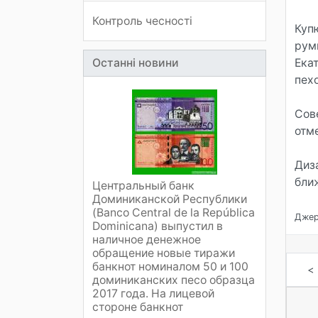
Контроль чесності
Купю
рум
Останні новини
Ека
пех
Сов
отм
Диз
бли
Центральный банк
Доминиканской Республики
(Banco Central de la República
Джер
Dominicana) выпустил в
наличное денежное
обращение новые тиражи
банкнот номиналом 50 и 100
<
доминиканских песо образца
2017 года. На лицевой
стороне банкнот