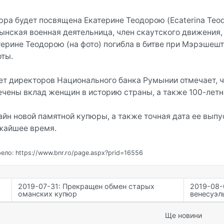
ра будет посвящена Екатерине Теодорою (Ecaterina Teodor
ынская военная деятельница, член скаутского движения,
терине Теодорою (на фото) погибла в битве при Мэрэшешт
оты.
ет директоров Национального банка Румынии отмечает, ч
ечены вклад женщин в историю страны, а также 100-лет
айн новой памятной купюры, а также точная дата ее вып
жайшее время.
ело: https://www.bnr.ro/page.aspx?prid=16556
2019-07-31: Прекращен обмен старых
2019-08-
оманских купюр
венесуэл
Ще новини