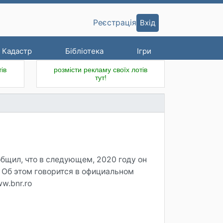
Вхід
Реєстрація
Кадастр
Бібліотека
Ігри
ів
розмісти рекламу своїх лотів
тут!
общил, что в следующем, 2020 году он
 Об этом говорится в официальном
w.bnr.ro