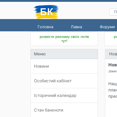
Головна
Лавка
Форуми
розмісти рекламу своїх лотів
р
тут!
Меню
Нов
Нов
Новини
zbeer
Особистий кабінет
Нац
пла
Історичний календар
пре
Стан банкноти