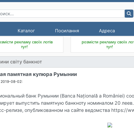
Каталог
Посилання
Адреса
озмісти рекламу своїх лотів
розмісти рекламу своїх лот
тут!
тут!
ини світу банкнот
ая памятная купюра Румынии
2019-08-02:
иональный банк Румынии (Banca Națională a României) со
нирует выпустить памятную банкноту номиналом 20 леев.
сс-релизе, опубликованном на сайте ведомства https://ww