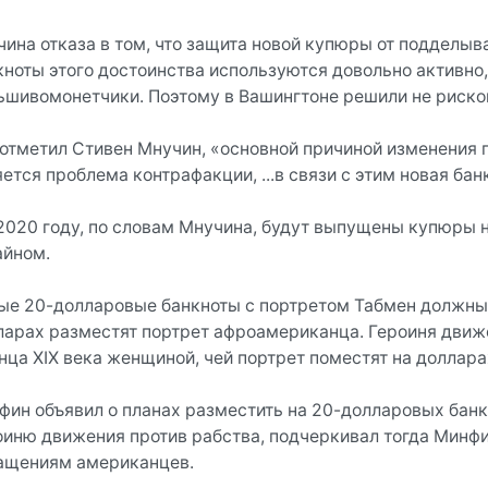
чина отказа в том, что защита новой купюры от подделыв
кноты этого достоинства используются довольно активно
ьшивомонетчики. Поэтому в Вашингтоне решили не риско
 отметил Стивен Мнучин, «основной причиной изменения 
ется проблема контрафакции, ...в связи с этим новая ба
 2020 году, по словам Мнучина, будут выпущены купюры 
айном.
ые 20-долларовые банкноты с портретом Табмен должны 
ларах разместят портрет афроамериканца. Героиня движе
нца XIX века женщиной, чей портрет поместят на доллара
фин объявил о планах разместить на 20-долларовых банкн
оиню движения против рабства, подчеркивал тогда Минф
ащениям американцев.