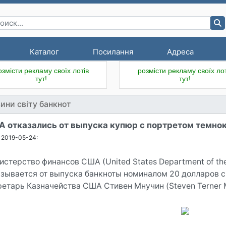
Каталог
Посилання
Адреса
озмісти рекламу своїх лотів
розмісти рекламу своїх лот
тут!
тут!
ини світу банкнот
 отказались от выпуска купюр с портретом темн
2019-05-24:
стерство финансов США (United States Department of the 
азывается от выпуска банкноты номиналом 20 долларов 
ретарь Казначейства США Стивен Мнучин (Steven Terner 