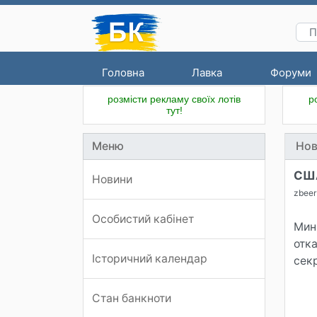
Головна
Лавка
Форуми
розмісти рекламу своїх лотів
р
тут!
Меню
Нов
США
Новини
zbeer
Особистий кабінет
Мини
отк
Історичний календар
сек
Стан банкноти