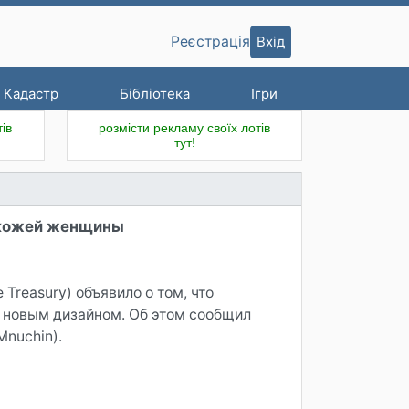
Вхід
Реєстрація
Кадастр
Бібліотека
Ігри
ів
розмісти рекламу своїх лотів
тут!
окожей женщины
Treasury) объявило о том, что
с новым дизайном. Об этом сообщил
Mnuchin).