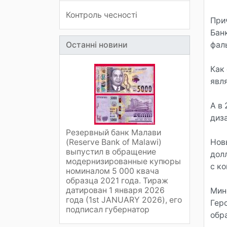
Контроль чесності
При
Бан
Останні новини
фал
Как
явля
А в
диз
Резервный банк Малави
(Reserve Bank of Malawi)
Нов
выпустил в обращение
дол
модернизированные купюры
с ко
номиналом 5 000 квача
образца 2021 года. Тираж
датирован 1 января 2026
Мин
года (1st JANUARY 2026), его
Гер
подписал губернатор
обр