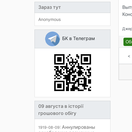
Зараз тут
Вып
Кон
Anonymous
Джере
БК в Телеграм
Об
<
09 августа в історії
грошового обігу
: Аннулированы
1919-08-09