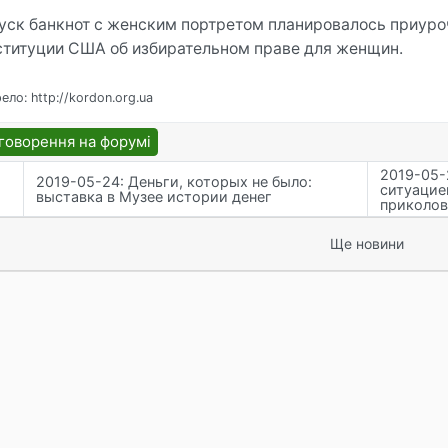
уск банкнот с женским портретом планировалось приуроч
ституции США об избирательном праве для женщин.
ло: http://kordon.org.ua
говорення на форумі
2019-05-
2019-05-24: Деньги, которых не было:
ситуацие
выставка в Музее истории денег
приколов
Ще новини