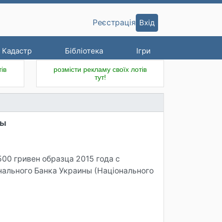
Вхід
Реєстрація
Кадастр
Бібліотека
Ігри
ів
розмісти рекламу своїх лотів
тут!
ты
00 гривен образца 2015 года с
нального Банка Украины (Національного