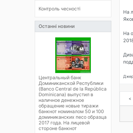
Контроль чесності
На 
Яко
Останні новини
На 
2018
Диз
под
Джер
Центральный банк
Доминиканской Республики
(Banco Central de la República
Dominicana) выпустил в
<
наличное денежное
обращение новые тиражи
банкнот номиналом 50 и 100
доминиканских песо образца
2017 года. На лицевой
стороне банкнот