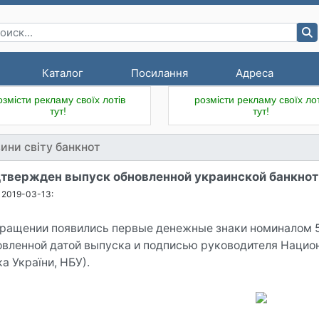
Каталог
Посилання
Адреса
озмісти рекламу своїх лотів
розмісти рекламу своїх лот
тут!
тут!
ини світу банкнот
твержден выпуск обновленной украинской банкно
2019-03-13:
бращении появились первые денежные знаки номиналом 5
овленной датой выпуска и подписью руководителя Нацио
а України, НБУ).