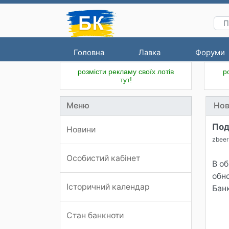
Головна
Лавка
Форуми
розмісти рекламу своїх лотів
р
тут!
Меню
Нов
Под
Новини
zbeer
Особистий кабінет
В о
обн
Історичний календар
Банк
Стан банкноти