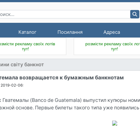
Каталог
Посилання
Адреса
озмісти рекламу своїх лотів
розмісти рекламу своїх лот
тут!
тут!
ини світу банкнот
темала возвращается к бумажным банкнотам
2019-02-06:
к Гватемалы (Banco de Guatemala) выпустил купюры номи
ажной основе. Первые билеты такого типа уже появились