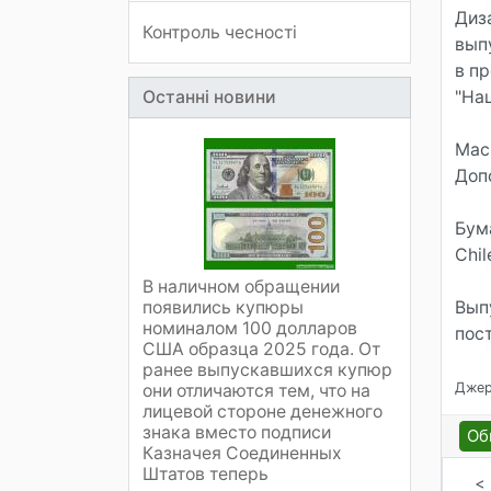
Диз
Контроль чесності
вып
в п
Останні новини
"На
Мас
Доп
Бум
Chil
В наличном обращении
появились купюры
Вып
номиналом 100 долларов
пос
США образца 2025 года. От
ранее выпускавшихся купюр
Джер
они отличаются тем, что на
лицевой стороне денежного
знака вместо подписи
Об
Казначея Соединенных
Штатов теперь
<