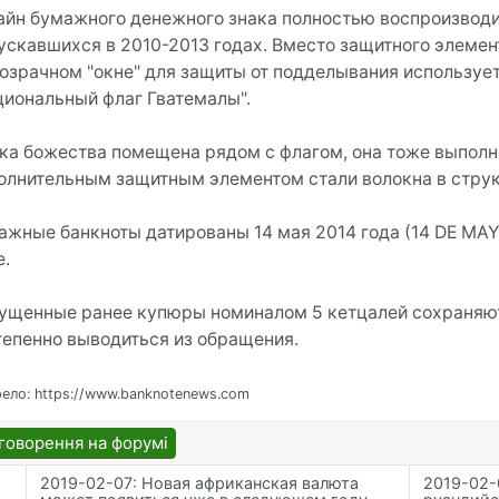
айн бумажного денежного знака полностью воспроизводи
ускавшихся в 2010-2013 годах. Вместо защитного элемен
розрачном "окне" для защиты от подделывания использу
циональный флаг Гватемалы".
ка божества помещена рядом с флагом, она тоже выполне
олнительным защитным элементом стали волокна в струк
ажные банкноты датированы 14 мая 2014 года (14 DE MAYO
e.
ущенные ранее купюры номиналом 5 кетцалей сохраняют
тепенно выводиться из обращения.
ело: https://www.banknotenews.com
говорення на форумі
2019-02-07: Новая африканская валюта
2019-02-