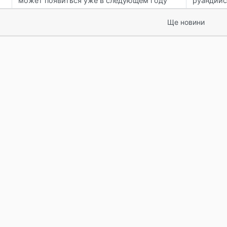
может появиться уже в следующем году
руандийс
Ще новини