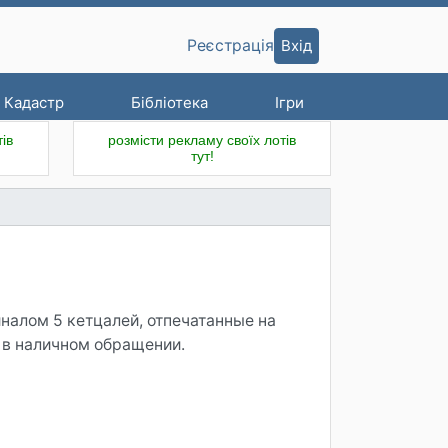
Вхід
Реєстрація
Кадастр
Бібліотека
Ігри
ів
розмісти рекламу своїх лотів
тут!
налом 5 кетцалей, отпечатанные на
 в наличном обращении.