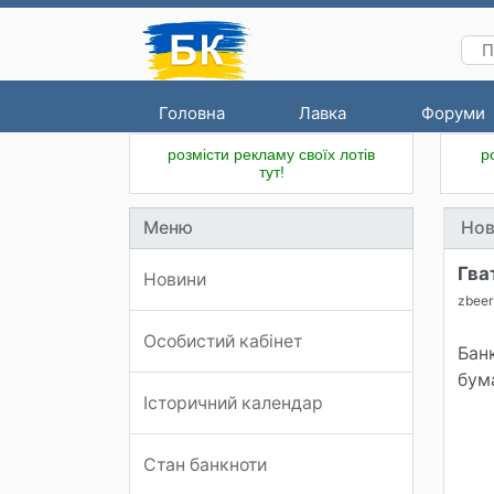
Головна
Лавка
Форуми
розмісти рекламу своїх лотів
р
тут!
Меню
Нов
Гва
Новини
zbeer
Особистий кабінет
Бан
бум
Історичний календар
Стан банкноти