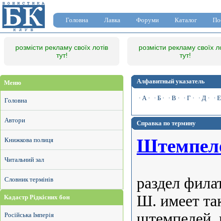
Головна
Лавка
Форуми
Каталог
По
розмісти рекламу своїх лотів
розмісти рекламу своїх л
тут!
тут!
Алфавитный указатель
Меню
· А ·
· Б ·
· В ·
· Г ·
· Д ·
· Е
Головна
Автори
Справка по термину
Штемпеле
Книжкова полиця
Читальний зал
раздел фила
Словник термінів
Ш. имеет та
Кадастр Рідкісних бон
штемпелей,
Російська Імперія