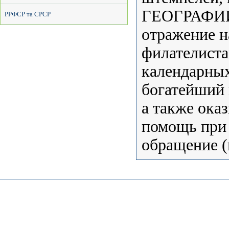
ГЕОГРАФИИ,
РРФСР та СРСР
отражение н
филателист
календарных
богатейший 
а также ока
помощь при 
обращение (