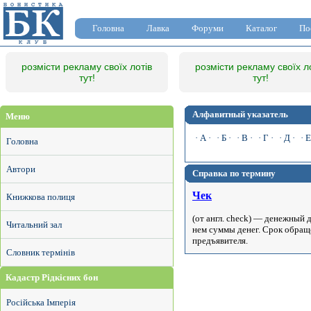
Головна
Лавка
Форуми
Каталог
По
розмісти рекламу своїх лотів
розмісти рекламу своїх л
тут!
тут!
Алфавитный указатель
Меню
· А ·
· Б ·
· В ·
· Г ·
· Д ·
· Е
Головна
Автори
Справка по термину
Чек
Книжкова полиця
(от англ. check) — денежный
Читальний зал
нем суммы денег. Срок обраще
предъявителя.
Словник термінів
Кадастр Рідкісних бон
Російська Імперія