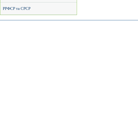
РРФСР та СРСР