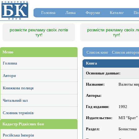
Головна
Лавка
Форуми
Каталог
По
розмісти рекламу своїх лотів
розмісти рекламу своїх л
тут!
тут!
Меню
Список книг
Список авторо
Головна
Книга
Основные данные:
Автори
Название:
Валюты мир
Книжкова полиця
Авторы:
Читальний зал
Год издания:
1992
Словник термінів
Издательство:
МП “Брат”
Кадастр Рідкісних бон
Раздел:
Бонистика
Російська Імперія