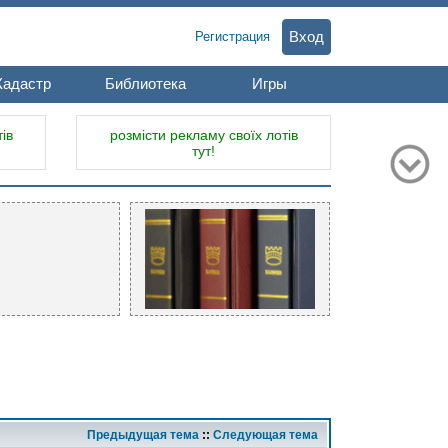
Вход
Регистрация
Кадастр
Библиотека
Игры
ів
розмісти рекламу своїх лотів
тут!
Предыдущая тема
::
Следующая тема