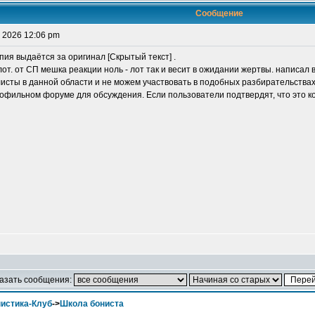
Сообщение
 2026 12:06 pm
ия выдаётся за оригинал [Скрытый текст] .
от. от СП мешка реакции ноль - лот так и весит в ожидании жертвы. написал 
исты в данной области и не можем участвовать в подобных разбирательствах.
офильном форуме для обсуждения. Если пользователи подтвердят, что это коп
азать сообщения:
истика-Клуб
->
Школа бониста