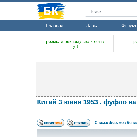
Главная
Лавка
Форум
розмісти рекламу своїх лотів
р
тут!
Китай 3 юаня 1953 . фуфло н
Список форумов Бонис