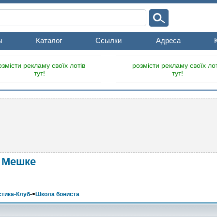
ы
Каталог
Ссылки
Адреса
озмісти рекламу своїх лотів
розмісти рекламу своїх лот
тут!
тут!
а Мешке
тика-Клуб
->
Школа бониста