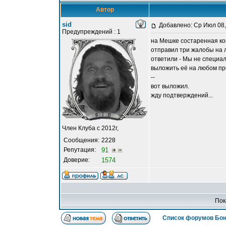
Автор
sid
Добавлено: Ср Июл 08,
Предупреждений : 1
на Мешке состаренная коп
отправил три жалобы на л
ответили - Мы не специал
выложить её на любом пр
--
вот выложил.
жду подтверждений...
Член Клуба с 2012г,
Сообщения:
2228
Репутация:
91
Доверие:
1574
Пок
Список форумов Бон