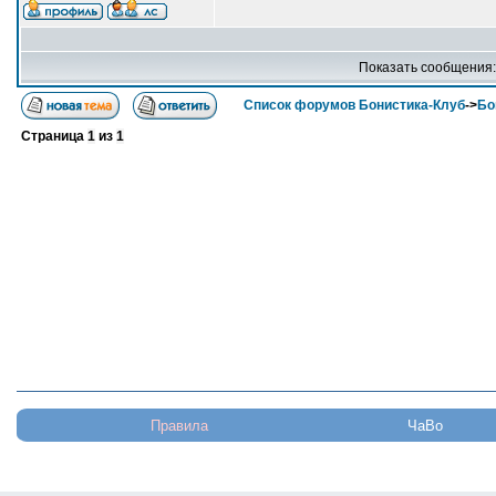
Показать сообщения
Список форумов Бонистика-Клуб
->
Бо
Страница
1
из
1
Правила
ЧаВо