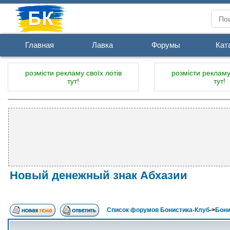
Главная
Лавка
Форумы
Кат
розмісти рекламу своїх лотів
розмісти рекламу 
тут!
тут!
Новый денежный знак Абхазии
Список форумов Бонистика-Клуб
->
Бони