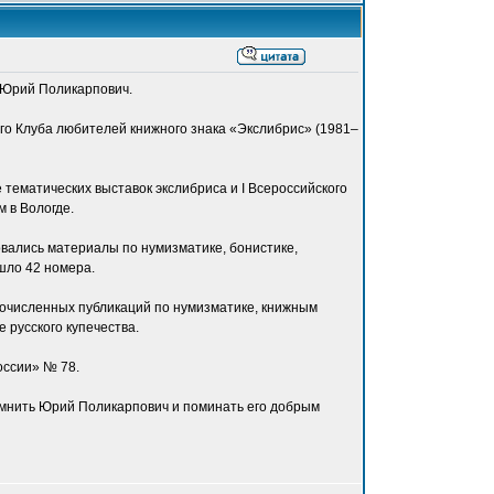
в Юрий Поликарпович.
ого Клуба любителей книжного знака «Экслибрис» (1981–
 тематических выставок экслибриса и I Всероссийского
 в Вологде.
вались материалы по нумизматике, бонистике,
шло 42 номера.
гочисленных публикаций по нумизматике, книжным
 русского купечества.
оссии» № 78.
мнить Юрий Поликарпович и поминать его добрым