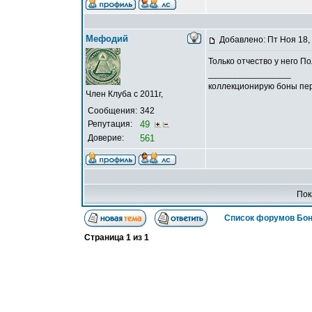
Мефодий
Добавлено: Пт Ноя 18,
Только отчество у него По
_________________
коллекционирую боны пер
Член Клуба с 2011г,
Сообщения:
342
Репутация:
49
Доверие:
561
Пок
Список форумов Бон
Страница
1
из
1