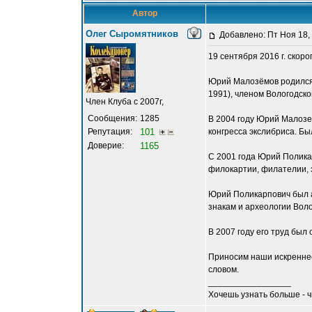
Автор
Олег Сыромятников
Добавлено: Пт Ноя 18,
19 сентября 2016 г. ско
Юрий Малозёмов родился 
1991), членом Вологодско
Член Клуба с 2007г,
Сообщения:
1285
В 2004 году Юрий Малозем
Репутация:
101
конгресса экслибриса. Бы
Доверие:
1165
С 2001 года Юрий Полика
филокартии, филателии, 
Юрий Поликарпович был а
знакам и археологии Вол
В 2007 году его труд был
Приносим наши искреннее
словом.
_________________
Хочешь узнать больше - 