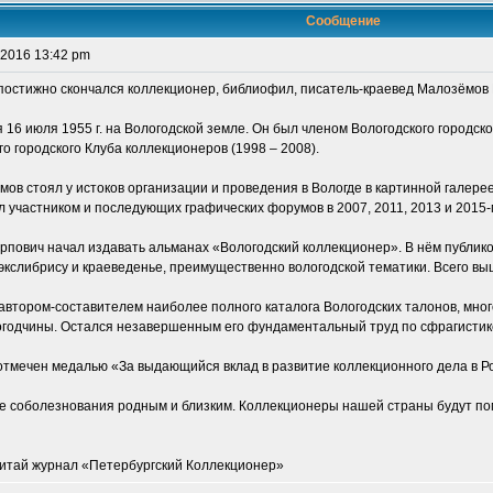
Сообщение
 2016 13:42 pm
ропостижно скончался коллекционер, библиофил, писатель-краевед Малозёмо
16 июля 1955 г. на Вологодской земле. Он был членом Вологодского городск
го городского Клуба коллекционеров (1998 – 2008).
ов стоял у истоков организации и проведения в Вологде в картинной галерее
л участником и последующих графических форумов в 2007, 2011, 2013 и 2015-м
рпович начал издавать альманах «Вологодский коллекционер». В нём публико
экслибрису и краеведенье, преимущественно вологодской тематики. Всего вы
втором-составителем наиболее полного каталога Вологодских талонов, мно
огодчины. Остался незавершенным его фундаментальный труд по сфрагистике
 отмечен медалью «За выдающийся вклад в развитие коллекционного дела в Р
 соболезнования родным и близким. Коллекционеры нашей страны будут по
читай журнал «Петербургский Коллекционер»