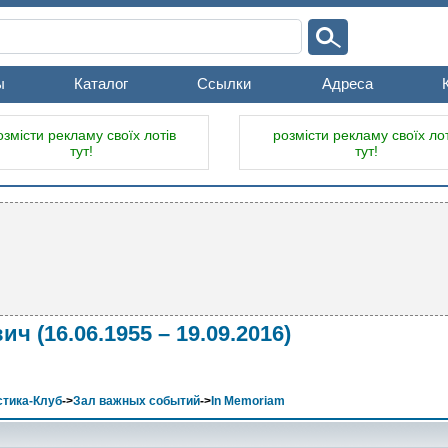
ы
Каталог
Ссылки
Адреса
озмісти рекламу своїх лотів
розмісти рекламу своїх лот
тут!
тут!
(16.06.1955 – 19.09.2016)
тика-Клуб
->
Зал важных событий
->
In Memoriam