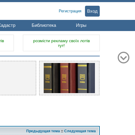
Вход
Регистрация
Кадастр
Библиотека
Игры
ів
розмісти рекламу своїх лотів
тут!
Предыдущая тема
::
Следующая тема