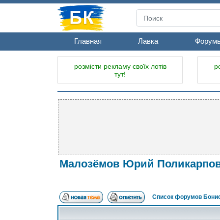
Главная
Лавка
Форум
розмісти рекламу своїх лотів
р
тут!
Малозёмов Юрий Поликарпович 
Список форумов Бонис