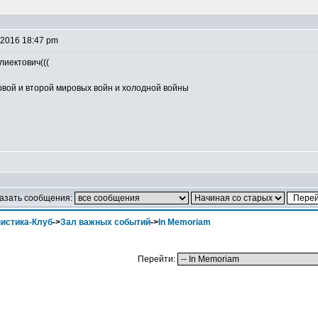
 2016 18:47 pm
лиектович(((
вой и второй мировых войн и холодной войны
азать сообщения:
истика-Клуб
->
Зал важных событий
->
In Memoriam
Перейти: