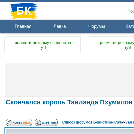
Главная
Лавка
Форумы
Кат
розмісти рекламу своїх лотів
розмісти рекламу 
тут!
тут!
Скончался король Таиланда Пхумипон
Список форумов Бонистика-Клуб
->
Зал 