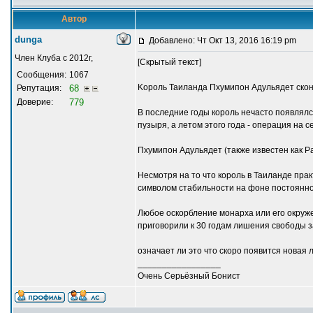
Автор
dunga
Добавлено: Чт Окт 13, 2016 16:19 pm
Член Клуба с 2012г,
[Скрытый текст]
Сообщения:
1067
Kороль Таиланда Пхумипон Адульядет скон
Репутация:
68
Доверие:
779
В последние годы король нечасто появлялс
пузыря, а летом этого года - операция на с
Пхумипон Адульядет (также известен как Ра
Несмотря на то что король в Таиланде пра
символом стабильности на фоне постоянн
Любое оскорбление монарха или его окруже
приговорили к 30 годам лишения свободы з
означает ли это что скоро появится новая
_________________
Очень Серьёзный Бонист