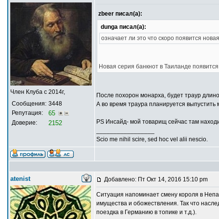
zbeer писал(а):
dunga писал(а):
означает ли это что скоро появится нова
Новая серия банкнот в Таиланде появится 
Член Клуба с 2014г,
После похорон монарха, будет траур длиной
Сообщения:
3448
А во время траура планируется выпустить 
Репутация:
65
PS Инсайд- мой товарищ сейчас там находи
Доверие:
2152
_________________
Scio me nihil scire, sed hoc vel alii nescio.
atenist
Добавлено: Пт Окт 14, 2016 15:10 pm
Ситуация напоминает смену короля в Непал
имущества и обожествления. Так что насле
поездка в Германию в топике и т.д.).