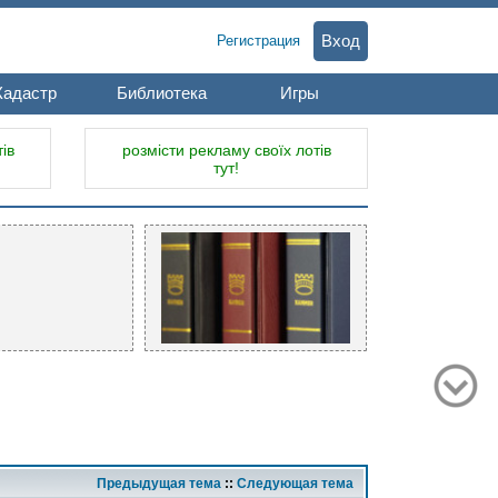
Вход
Регистрация
Кадастр
Библиотека
Игры
ів
розмісти рекламу своїх лотів
тут!
Предыдущая тема
::
Следующая тема