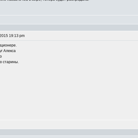
 2015 19:13 pm
кционере.
г Алекса
го
ю старины.