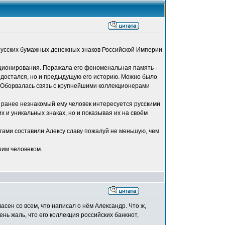
русских бумажных денежных знаков Российской Империи
кционирования. Поражала его феноменальная память -
от достался, но и предыдущую его историю. Можно было
." Оборвалась связь с крупнейшими коллекционерами
о ранее незнакомый ему человек интересуется русскими
х и уникальных знаках, но и показывая их на своём
гами составили Алексу славу пожалуй не меньшую, чем
шим человеком.
сен со всем, что написал о нём Александр. Что ж,
нь жаль, что его коллекция российских банкнот,