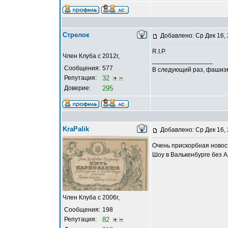
Стрелок
Добавлено: Ср Дек 16,
R.I.P.
Член Клуба с 2012г,
_________________
Сообщения:
577
В следующий раз, фашиз
Репутация:
32
Доверие:
295
KraPalik
Добавлено: Ср Дек 16,
Очень прискорбная новос
Шоу в Валькенбурге без А
Член Клуба с 2006г,
Сообщения:
198
Репутация:
82