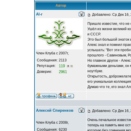
Автор
Al-r
Добавлено: Ср Дек 16,
Пришло известие, что не
Ушёл из жизни великий к
и СССР.
Это был большой знаток 
Алекс знал и помнил прак
услышать: "Вот эти пробн
Член Клуба с 2007г,
прошлого - Савиновым, Р
Сообщения:
2113
Но главное другое - Але
Репутация:
119
бумажными деньгами, он м
ноутбуке.
Доверие:
2961
Открытость, доброжелате
его уникальная коллекция
Думаю что те, кто знал А
Алексей Спиренков
Добавлено: Ср Дек 16,
Очень печальное известие
Член Клуба с 2008г,
теперь на память мне ост
Сообщения:
6230
которую без сомнения мо