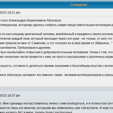
Сообщение
 2015 18:21 pm
 стало Александра Израилевича Абезгауза.
оллекционер, которому удалось собрать самую представительную коллекцию 
и по настоящему увлеченный человек, влюблённый в предметы своего колле
тически каждый знак, который проходил через его руки - не только, от кого т
ики пришли ко мне от Савинова, а тот получил их в своё время от Айвазяна..
озенбергом, Грибановым и другими.
кс был необычайно открытым и доброжелательным человеком. Узнав о том, чт
ог несколько часов провести с ним, не просто рассказывая о различных редки
льность, готовность делиться своими знаниями и богатейшим опытом с колле
.
лекса Абезгауза запомнят его именно таким - великим коллекционером и хоро
 2015 18:37 pm
. Мне однажды посчастливилось лично с ним пообщаться, и я полностью согла
анется лишь его визитка, которыми мы обменялись при той встрече. И ещё оче
жно назвать №1 в мире, теперь будет распродана.