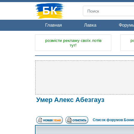
Главная
Лавка
Форум
розмісти рекламу своїх лотів
р
тут!
Умер Алекс Абезгауз
Список форумов Бонис