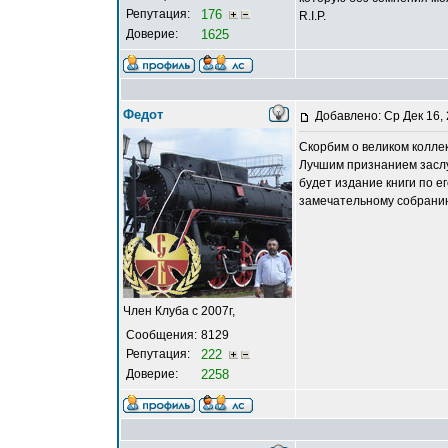
Репутация:
176
R.I.P.
Доверие:
1625
Федот
Добавлено: Ср Дек 16,
Скорбим о великом колле
Лучшим признанием заслу
будет издание книги по е
замечательному собрани
Член Клуба с 2007г,
Сообщения:
8129
Репутация:
222
Доверие:
2258