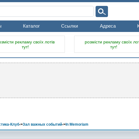
ы
Каталог
Ссылки
Адреса
озмісти рекламу своїх лотів
розмісти рекламу своїх лот
тут!
тут!
тика-Клуб
->
Зал важных событий
->
In Memoriam