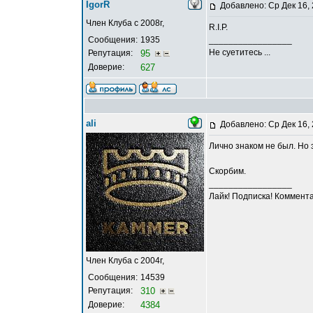
IgorR
Добавлено: Ср Дек 16,
Член Клуба с 2008г,
R.I.P.
Сообщения:
1935
_________________
Не суетитесь ...
Репутация:
95
Доверие:
627
ali
Добавлено: Ср Дек 16,
Лично знаком не был. Но 
Скорбим.
_________________
Лайк! Подписка! Коммента
Член Клуба с 2004г,
Сообщения:
14539
Репутация:
310
Доверие:
4384