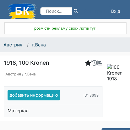
Вхід
Реєстрація
розмісти рекламу своїх лотів тут!
Австрия
г.Вена
1918, 100 Kronen
Австрия
/
г.Вена
добавить информацию
ID: 8699
Матеріал: