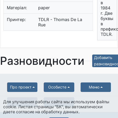
в
Матеріал:
paper
1984
г. Две
буквы
Принтер:
TDLR - Thomas De La
в
Rue
префикс
TDLR.
Разновидности
Добавить
разновидно
Про проект
Особисте
Меню
Для улучшения работы сайта мы используем файлы
Партнерам
Українська
cookie. Листая страницы "БК", вы автоматически
даете согласие на обработку данных.