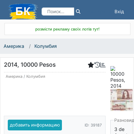
Вхід
Реєстрація
розмісти рекламу своїх лотів тут!
Америка
Колумбия
2014, 10000 Pesos
Америка
/
Колумбия
Разнови
добавить информацию
ID: 39187
3 de