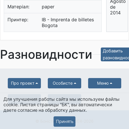
Agosto
Матеріал:
paper
de
2014
Принтер:
IB - Imprenta de billetes
Bogota
Разновидности
Добавить
разновидно
Про проект
Особисте
Меню
Для улучшения работы сайта мы используем файлы
Партнерам
Українська
cookie. Листая страницы "БК", вы автоматически
даете согласие на обработку данных.
© Боністика-Клуб 2004-2026
Принять