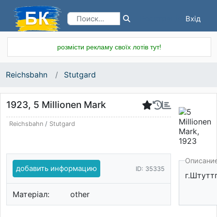
Вхід
Реєстрація
розмісти рекламу своїх лотів тут!
Reichsbahn
Stutgard
1923, 5 Millionen Mark
Reichsbahn
/
Stutgard
Описани
добавить информацию
ID: 35335
г.Штутт
Матеріал:
other