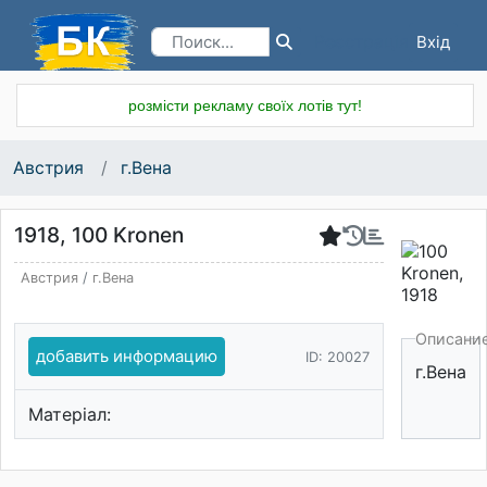
Вхід
Реєстрація
розмісти рекламу своїх лотів тут!
Австрия
г.Вена
1918, 100 Kronen
Австрия
/
г.Вена
Описани
добавить информацию
ID: 20027
г.Вена
Матеріал: