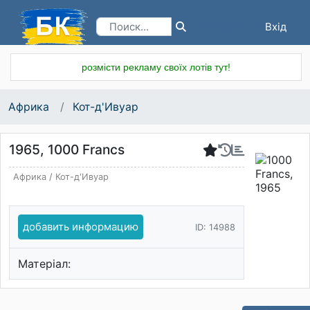
Вхід
Реєстрація
розмісти рекламу своїх лотів тут!
Африка
Кот-д'Ивуар
1965, 1000 Francs
Африка
/
Кот-д'Ивуар
добавить информацию
ID: 14988
Матеріал: