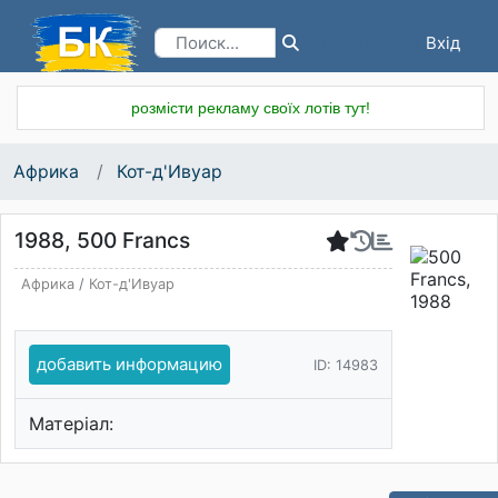
Вхід
Реєстрація
розмісти рекламу своїх лотів тут!
Африка
Кот-д'Ивуар
1988, 500 Francs
Африка
/
Кот-д'Ивуар
добавить информацию
ID: 14983
Матеріал: